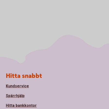
Sidfot
Hitta snabbt
Kundservice
Spärrhjälp
Hitta bankkontor