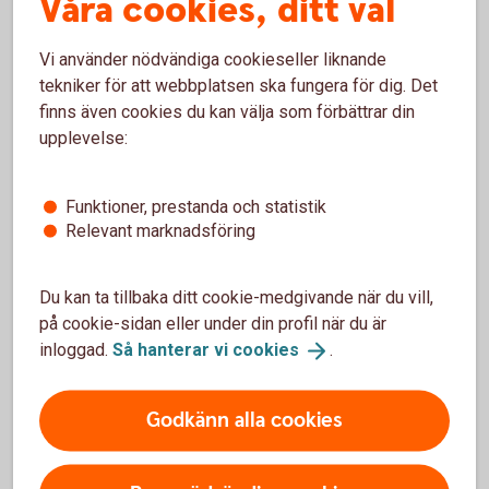
Våra cookies, ditt val
obligationer
Vi använder nödvändiga cookieseller liknande
tekniker för att webbplatsen ska fungera för dig. Det
Fördelar
finns även cookies du kan välja som förbättrar din
upplevelse:
Erbjuder en bra förutsägbarhet för kapitalbevaring/
återbetalning av nominellt belopp samt
ränteutbetalningar.
Funktioner, prestanda och statistik
Behåller du obligationen till förfallodagen så kommer
Relevant marknadsföring
räntan/räntemarginalen bli mer förutsägbar.
Du kan alltid sälja av obligationen under löptiden till
Du kan ta tillbaka ditt cookie-medgivande när du vill,
rådande marknadskurs.
på cookie-sidan eller under din profil när du är
inloggad.
Så hanterar vi
cookies
.
Nackdelar
Finns risk att ”call” kan utnyttjas i förtid eller senare och
Godkänn alla cookies
därmed påverka avkastningen.
En försäljning innan förfallodagen kan resultera i förlust
om obligationen säljs till en lägre kurs än