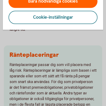
Bara nödvändiga cookies
anskaffningskursen. Kursförlust kan helt eller delvis
kompenseras av tidigare utbetalda kuponger.
Marknadsvärdet kan påverkas av allmänna
Cookie-inställningar
marknadsklimatet utan att ha något med bolaget att göra
samt att en försäljning av en komplex obligation kan ta
längre tid.
Ränteplaceringar
Ränteplaceringar passar dig som vill placera med
låg risk. Ränteplaceringar är lämpliga som basen i ett
sparande eller som ett sätt att få ränta på pengar
som snart ska användas. För dig som privatperson
är det främst premieobligationer, privatobligationer
och räntefonder som är aktuella. Andra typer av
obligationer är också tillgängliga för privatpersoner,
men i de flesta fall är lägsta placerade belopp en