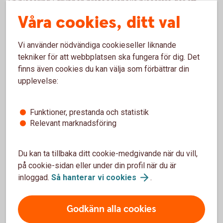
En placering i gruppen professionella placerare gör att
skyddsnivån minskar.
Våra cookies, ditt val
Professionell kund
Vi använder nödvändiga cookieseller liknande
tekniker för att webbplatsen ska fungera för dig. Det
Professionella kunder antas vara i stånd att fatta sina egna
finns även cookies du kan välja som förbättrar din
investeringsbeslut och förstå riskerna med sina
upplevelse:
investeringar. De förväntas normalt ha sådana kunskaper att
de själva kan avgöra vilken information de behöver för att
Funktioner, prestanda och statistik
kunna göra ett investeringsbeslut. Det innebär att den som
Relevant marknadsföring
är professionell kund själv måste begära den information
som hon eller han anser sig behöva. Vid
investeringsrådgivning gör banken normalt inte någon
Du kan ta tillbaka ditt cookie-medgivande när du vill,
bedömning av kundens erfarenhet och kunskaper och inte
på cookie-sidan eller under din profil när du är
av kundens finansiella ställning. Vid portföljförvaltning sker
inloggad.
Så hanterar vi
cookies
.
inte heller någon bedömning av kundens erfarenhet och
kunskaper. Vid andra typer av tjänster sker till skillnad från
Godkänn alla cookies
vad som gäller beträffande icke professionella kunder -
ingen bedömning avseende om tjänsten är passande mot