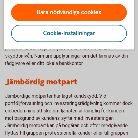
bakgrund av kundens kunskaper och erfarenheter.
Bara nödvändiga cookies
Professionella kunder kan på begäran och efter bankens
medgivande flyttas till gruppen icke-professionella kunder
Cookie-inställningar
och därmed höja skyddsnivån. Professionella kunder kan
också på begäran och efter bankens medgivande flyttas till
gruppen jämbördiga motparter och därmed sänka
skyddsnivån. Närmare upplysningar om det lämnas av din
rådgivare eller ditt lokala bankkontor.
Jämbördig motpart
Jämbördiga motparter har lägst kundskydd. Vid
portföljförvaltning och investeringsrådgivning kommer dock
en bedömning att ske om tjänsten är lämplig för kunden
mot bakgrund av kundens syfte med investeringen.
Jämbördig motpart kan på begäran och efter medgivande
flyttas till gruppen professionella kunder eller till gruppen