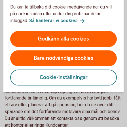
Du kan ta tillbaka ditt cookie-medgivande när du vill,
Genom bankens olika guider kan du på egen hand, i
på cookie-sidan eller under din profil när du är
internetbanken eller i appen, utvärdera olika
inloggad.
Så hanterar vi
cookies
.
placeringsmöjligheter utifrån dina mål och behov. Några
exempel på guider är:
Godkänn alla cookies
Enkelt fondval med färdiga
fondpaket
Spara och
placera
Pensionsspara
Bara nödvändiga cookies
Uppföljning av dina placeringar
Cookie-inställningar
Efter en rådgivning kring ditt sparande kan du senare
kontakta banken för en uppföljning om investeringen
fortfarande är lämplig. Om du exempelvis har bytt jobb, fått
ett arv eller planerar att gå i pension, bör du se över ditt
sparande om det fortfarande motsvara dina mål och behov.
Du är alltid välkommen att kontakta oss genom att besöka
ett kontor eller ringa Kundcenter.