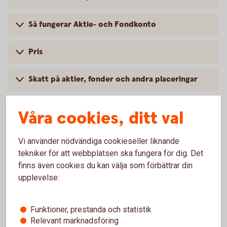
Så fungerar Aktie- och Fondkonto
Pris
Skatt på aktier, fonder och andra placeringar
Villkor och mer information
Våra cookies, ditt val
Vi använder nödvändiga cookieseller liknande
tekniker för att webbplatsen ska fungera för dig. Det
För att se detta innehåll behöver du först
finns även cookies du kan välja som förbättrar din
godkänna cookies för Funktioner, prestanda
upplevelse:
och statistik.
Inställningar för cookies
Funktioner, prestanda och statistik
Relevant marknadsföring