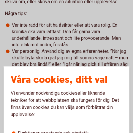
skriva om, eller skriva om en situation eller upplevelse.
Några tips:
Var inte rädd för att ha åsikter eller att vara rolig. En
krönika ska vara lättläst. Den får gärna vara
underhållande, intressant och lite provocerande. Men
inte elak mot andra, förstås.
Var personlig. Använd dig av egna erfarenheter. ”När jag
skulle byta skola grät jag mig till sömns varje natt – men
det blev bra ändå!” eller ”Igår när jag gick till affären såg
jag en tiggare. Synen gjorde mig så ...”
Våra cookies, ditt val
VIKTIGT: En krönika är ingen faktatext. Skolarbetet om
vikingatiden kan inte vara en krönika.
Vi använder nödvändiga cookieseller liknande
Att leverera: Text på cirka 1500 tecken, inklusive blanksteg.
tekniker för att webbplatsen ska fungera för dig. Det
finns även cookies du kan välja som förbättrar din
2. Faktaruta om skribenten:
Vi vill veta lite mer om
upplevelse:
avsändaren bakom texten.
Att leverera: Faktaruta som innehåller namn, ålder, skola,
Funktioner, prestanda och statistik