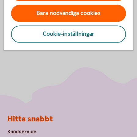
nyanskaffningar till hemmet, nöjen, pensionssparande,
presenter, reparationer och förbättringar, semester,
Bara nödvändiga cookies
studielån, veckopeng och så vidare.
Cookie-inställningar
Sidfot
Hitta snabbt
Kundservice