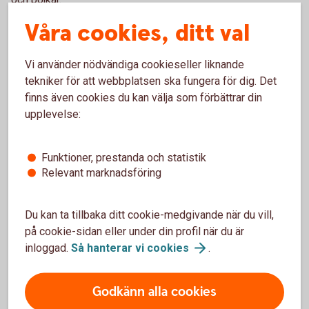
Våra cookies, ditt val
Hygien, fritid
Vi använder nödvändiga cookieseller liknande
I posten ”hygien, fritid” ingår kostnad för nödvändiga
tekniker för att webbplatsen ska fungera för dig. Det
hygienartiklar, medicin, besök hos läkare, tandläkare och
finns även cookies du kan välja som förbättrar din
frisör. Även viss fritidsutrustning ingår.
upplevelse:
Övrigt nödvändigt
Funktioner, prestanda och statistik
Relevant marknadsföring
Under ”övrigt nödvändigt” samlas utgifter för till exempel
telefon, el, tv, försäkring, dagstidning, buss/tåg-kort, med
mera.
Du kan ta tillbaka ditt cookie-medgivande när du vill,
på cookie-sidan eller under din profil när du är
inloggad.
Så hanterar vi
cookies
.
”Kvar till”
Posten ”kvar till” ska räcka till mycket: bil, buffertsparande,
Godkänn alla cookies
glasögon, grupplivförsäkringar, gäster, hobbyer,