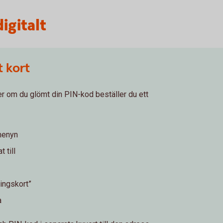
igitalt
t kort
ler om du glömt din PIN-kod beställer du ett
dmenyn
 till
ningskort”
a