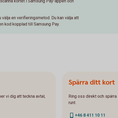
t scanna kortet i Samsung Pay-appen och
älja en verifieringsmetod. Du kan välja att
r en kod kopplad till Samsung Pay.
Spärra ditt kort
r vi dig att teckna avtal,
Ring oss direkt och spärra d
runt.
+46 8 411 10 11