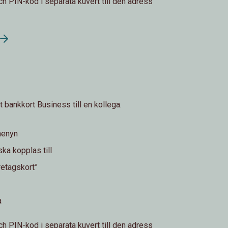
ch PIN-kod i separata kuvert till den adress
t bankkort Business till en kollega.
menyn
ska kopplas till
retagskort”
a
ch PIN-kod i separata kuvert till den adress