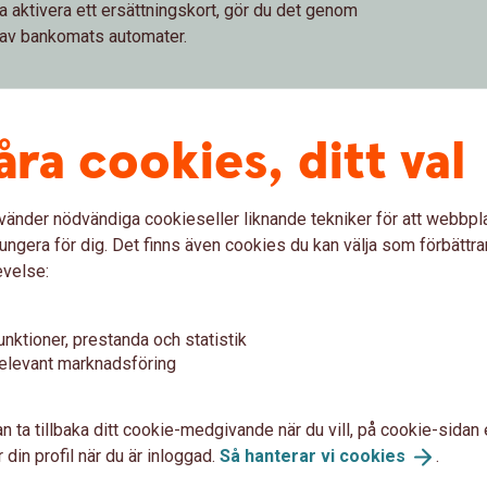
a aktivera ett ersättningskort, gör du det genom
on av bankomats automater.
åra cookies, ditt val
öp
vänder nödvändiga cookieseller liknande tekniker för att webbpl
etköp påslaget. Du kan enkelt slå av internetköp
ungera för dig. Det finns även cookies du kan välja som förbättra
evelse:
menyn
unktioner, prestanda och statistik
 till
elevant marknadsföring
n ta tillbaka ditt cookie-medgivande när du vill, på cookie-sidan 
 din profil när du är inloggad.
Så hanterar vi
cookies
.
 sitt kort på nätet behöver kortet först