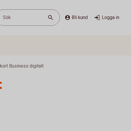
Sök
Bli kund
Logga in
kort Business digitalt
t