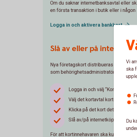
Om du saknar internetbanksavtal eller sk
en första transaktion i butik eller i någ
Logga in och aktivera
bankkort
V
Slå av eller på internetk
Vi an
Nya företagskort distribueras med intern
ska f
som behörighetsadministratör.
uppl
Logga in och välj “Kort” i huvud
F
Välj det kortavtal kortet är kopplat
R
Klicka på det kort det gäller.
Slå av/på internetköp
Du ka
under
För att kortinnehavaren ska kunna använda