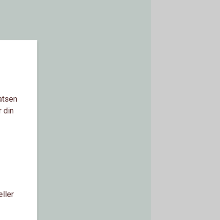
atsen
r din
eller