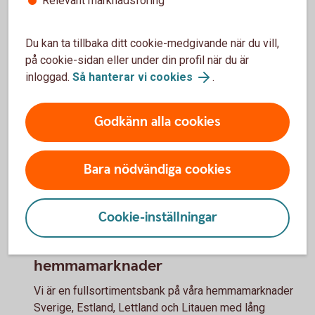
Relevant marknadsföring
annan valuta. Vi har flertal produkter och tjänster som
hjälper er hantera er valuta och valutarisk på ett
Du kan ta tillbaka ditt cookie-medgivande när du vill,
effektivt vis.
på cookie-sidan eller under din profil när du är
inloggad.
Så hanterar vi cookies
.
Kontakta er kundansvarig eller bankkontor för att
höra mer.
Godkänn alla cookies
Valutasäkra er affär
Bara nödvändiga cookies
Varför välja oss som partner?
Cookie-inställningar
Fullsortimentsbank på våra
hemmamarknader
Vi är en fullsortimentsbank på våra hemmamarknader
Sverige, Estland, Lettland och Litauen med lång