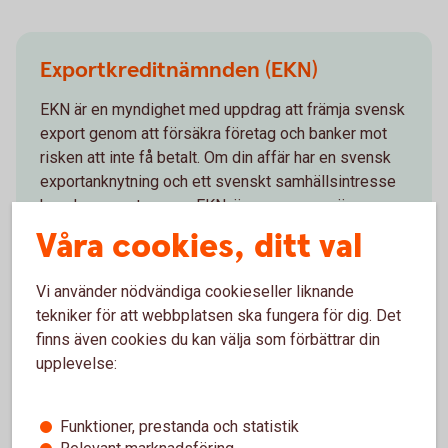
Exportkreditnämnden (EKN)
EKN är en myndighet med uppdrag att främja svensk
export genom att försäkra företag och banker mot
risken att inte få betalt. Om din affär har en svensk
exportanknytning och ett svenskt samhällsintresse
kan den garanteras av EKN, även om varan är
tillverkad i ett annat land.
Våra cookies, ditt val
EKN och exportfinansiering
Vi använder nödvändiga cookieseller liknande
tekniker för att webbplatsen ska fungera för dig. Det
finns även cookies du kan välja som förbättrar din
upplevelse:
Valutahantering
Funktioner, prestanda och statistik
Vid utlandsaffärer uppkommer ofta valutaflöden i