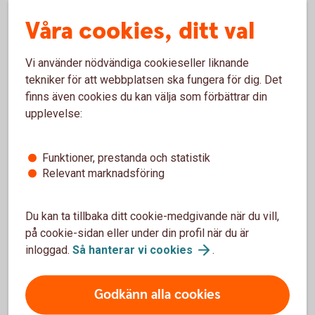
Klientmedelskonto
Våra cookies, ditt val
Koncernkonto
Vi använder nödvändiga cookieseller liknande
tekniker för att webbplatsen ska fungera för dig. Det
Valutakonto
finns även cookies du kan välja som förbättrar din
upplevelse:
Konto i utlandet
Funktioner, prestanda och statistik
Cash Pool Solution
Relevant marknadsföring
Du kan ta tillbaka ditt cookie-medgivande när du vill,
på cookie-sidan eller under din profil när du är
inloggad.
Så hanterar vi
cookies
.
För att se detta innehåll behöver du först
godkänna cookies för Funktioner, prestanda
Godkänn alla cookies
och statistik.