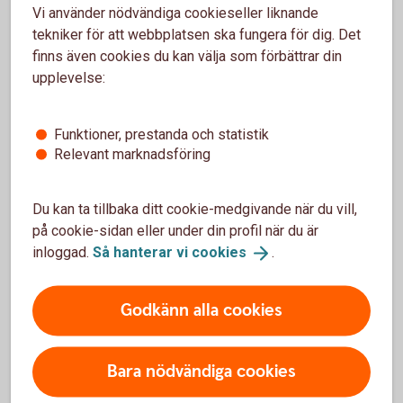
Företag
Vi använder nödvändiga cookieseller liknande
tekniker för att webbplatsen ska fungera för dig. Det
finns även cookies du kan välja som förbättrar din
upplevelse:
Företagskonton
Funktioner, prestanda och statistik
Relevant marknadsföring
Företagskonto
Du kan ta tillbaka ditt cookie-medgivande när du vill,
på cookie-sidan eller under din profil när du är
Bankgironummer
inloggad.
Så hanterar vi
cookies
.
Klientmedelskonto
Godkänn alla cookies
Koncernkonto
Bara nödvändiga cookies
Valutakonto