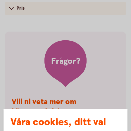
Pris
Frågor?
Vill ni veta mer om
klientmedelskonto?
Våra cookies, ditt val
Välkommen att kontakta Kundservice