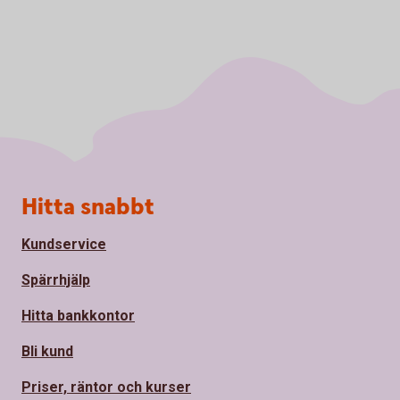
Sidfot
Hitta snabbt
Kundservice
Spärrhjälp
Hitta bankkontor
Bli kund
Priser, räntor och kurser