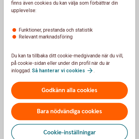
finns även cookies du kan välja som förbättrar din
Vad behöver jag för behörighet för att beställa
upplevelse:
Swish Företag?
Funktioner, prestanda och statistik
Får notis om att jag saknar rätt behörighet /
Relevant marknadsföring
inte är ansluten som administratör
Du kan ta tillbaka ditt cookie-medgivande när du vill,
Hur skapar jag en Swish-rapport för inkomna
på cookie-sidan eller under din profil när du är
betalningar?
inloggad.
Så hanterar vi
cookies
.
Hur aktiverar vi Swish-notiser för att slippa
logga in?
Godkänn alla cookies
Hur skapar och skriver vi ut vår QR-kod?
Bara nödvändiga cookies
Hur avslutar vi Swish Företag?
Cookie-inställningar
Hur kan vi lägga till ett mottagarnamn?