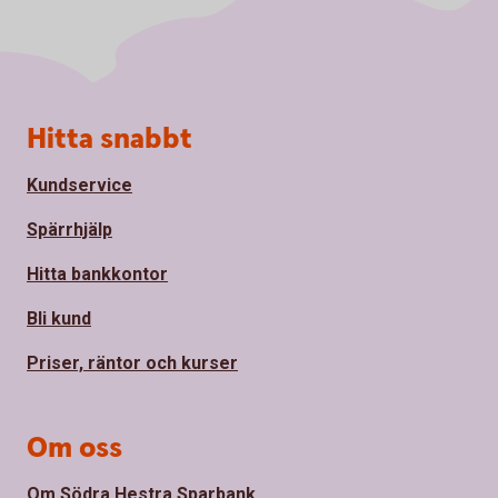
Sidfot
Hitta snabbt
Kundservice
Spärrhjälp
Hitta bankkontor
Bli kund
Priser, räntor och kurser
Om oss
Om Södra Hestra Sparbank