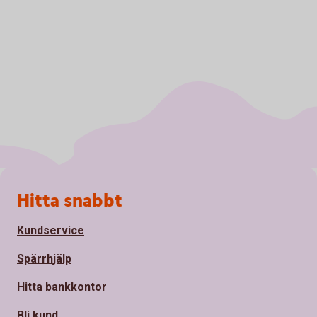
Sidfot
Hitta snabbt
Kundservice
Spärrhjälp
Hitta bankkontor
Bli kund