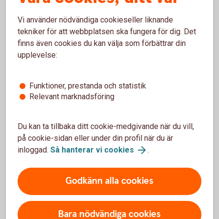
Så fungerar företagsappen (Swish Handel)
Vi använder nödvändiga cookieseller liknande
tekniker för att webbplatsen ska fungera för dig. Det
finns även cookies du kan välja som förbättrar din
upplevelse:
Varning för bedrägeri
Funktioner, prestanda och statistik
Relevant marknadsföring
Swish.nu varnar för en ny typ av bedrägeri där
bedragare visar en falsk bekräftelsevy vid
Du kan ta tillbaka ditt cookie-medgivande när du vill,
betalningar. Rekommendationen är att skaffa Swish
på cookie-sidan eller under din profil när du är
företagsapp där ni kan se inkomna betalningar i
inloggad.
Så hanterar vi cookies
.
realtid.
Godkänn alla cookies
Bara nödvändiga cookies
Swish företagsapp – frågor och