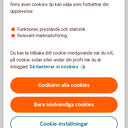
finns även cookies du kan välja som förbättrar din
upplevelse:
Spärra gammalt Mobilt BankID
Om du har blivit av med en enhet med Mobilt BankID
Funktioner, prestanda och statistik
behöver du spärra det så fort du kan.
Relevant marknadsföring
Om du byter enhet och har Mobilt BankID på din
gamla som du inte längre använder ska du också
Du kan ta tillbaka ditt cookie-medgivande när du vill,
spärra det.
på cookie-sidan eller under din profil när du är
inloggad.
Så hanterar vi
cookies
.
Ring Spärrservice på 08-411 10 11
Spärrhjälp
Godkänn alla cookies
Bara nödvändiga cookies
BankID barn och ungdom
Cookie-inställningar