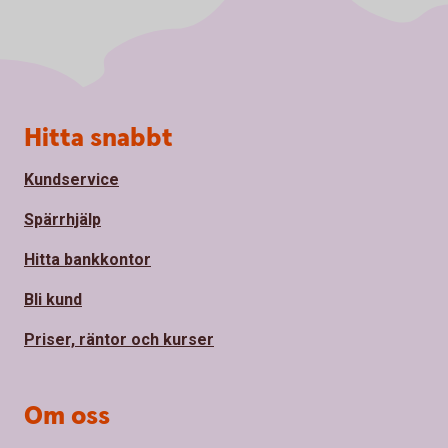
Sidfot
Hitta snabbt
Kundservice
Spärrhjälp
Hitta bankkontor
Bli kund
Priser, räntor och kurser
Om oss