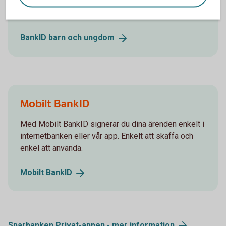
Det finns två varianter av BankID för barn och unga,
Mobilt BankID och Mobilt SäkerhetsID.
BankID barn och
ungdom
Mobilt BankID
Med Mobilt BankID signerar du dina ärenden enkelt i
internetbanken eller vår app. Enkelt att skaffa och
enkel att använda.
Mobilt
BankID
Sparbanken Privat-appen - mer
information