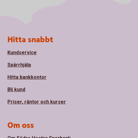
Sidfot
Hitta snabbt
Kundservice
Spärrhjälp
Hitta bankkontor
Bli kund
Priser, räntor och kurser
Om oss