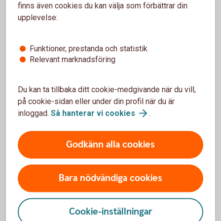
Betal-och kreditkort
finns även cookies du kan välja som förbättrar din
upplevelse:
Var ser jag vad jag har för tillgängligt belopp på
mitt kreditkort?
Funktioner, prestanda och statistik
Relevant marknadsföring
Hur ser jag transaktionerna på mitt Visa Business
Card?
Du kan ta tillbaka ditt cookie-medgivande när du vill,
på cookie-sidan eller under din profil när du är
inloggad.
Så hanterar vi
cookies
.
Fonder
Godkänn alla cookies
Vad betyder Bekvämt fondval?
Bara nödvändiga cookies
Var i appen kan jag göra en fondflytt?
Cookie-inställningar