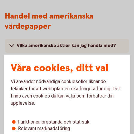
Handel med amerikanska
värdepapper
Vilka amerikanska aktier kan jag handla med?
Vilka kan handla?
Våra cookies, ditt val
Vilket courtage gäller för amerikanska aktier
Vi använder nödvändiga cookieseller liknande
online?
tekniker för att webbplatsen ska fungera för dig. Det
finns även cookies du kan välja som förbättrar din
När ska aktierna betalas?
upplevelse:
När kan man lägga order?
Funktioner, prestanda och statistik
Relevant marknadsföring
Är det realtidskurser även för amerikanska