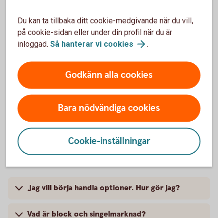
aktier?
Du kan ta tillbaka ditt cookie-medgivande när du vill,
på cookie-sidan eller under din profil när du är
Måste man ha valutan amerikanska dollar (USD)
inloggad.
Så hanterar vi
cookies
.
för att kunna handla amerikanska aktier?
Hur öppnas valutakonton?
Godkänn alla cookies
Avgift för valutaväxling?
Bara nödvändiga cookies
Cookie-inställningar
Optioner
Jag vill börja handla optioner. Hur gör jag?
Vad är block och singelmarknad?