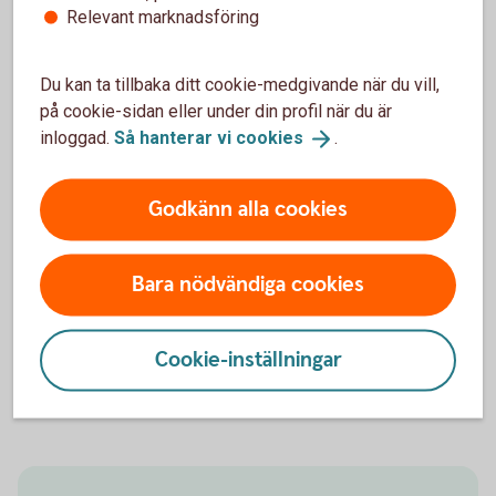
Relevant marknadsföring
LEI – Legal Entity Identifier
Handlar ert företag med värdepapper eller andra
Du kan ta tillbaka ditt cookie-medgivande när du vill,
finansiella instrument?
på cookie-sidan eller under din profil när du är
inloggad.
Så hanterar vi
cookies
.
Registrera
LEI
Godkänn alla cookies
Warrantskola
Bara nödvändiga cookies
Här får du både grundläggande och mer fördjupad
information om warranter.
Cookie-inställningar
Warrantskolan