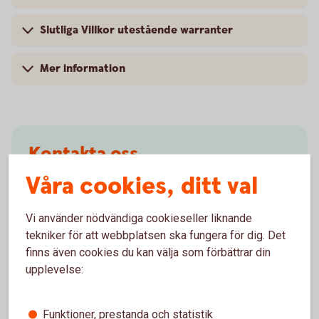
Slutliga Villkor utestående warranter
Mer information
Kontakta oss
Våra cookies, ditt val
Mejla till vårt Warrant-team
Vi använder nödvändiga cookieseller liknande
tekniker för att webbplatsen ska fungera för dig. Det
finns även cookies du kan välja som förbättrar din
upplevelse:
Mer information
Funktioner, prestanda och statistik