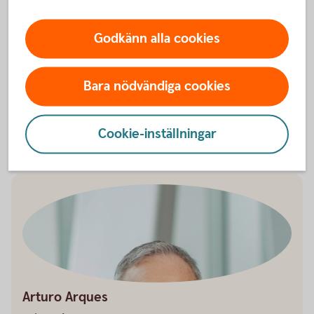
Att utöka ditt bolån kan vara ett bra alternativ när du
Godkänn alla cookies
renoverar. Det kan öka bostadens värde och man kan
undvika stora och dyra ingrepp i framtiden genom att
underhålla sin bostad.
Bara nödvändiga cookies
Höj ditt bolån – så funkar
det
Cookie-inställningar
Arturo Arques