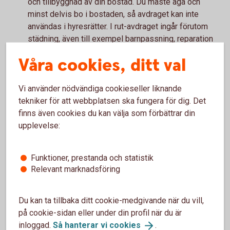
och tillbyggnad av din bostad. Du måste äga och
minst delvis bo i bostaden, så avdraget kan inte
användas i hyresrätter. I rut-avdraget ingår förutom
städning, även till exempel barnpassning, reparation
av vitvaror och snöskottning. Material och
Våra cookies, ditt val
resekostnader ger däremot inte rätt till rot- och
rutavdrag.
Finns det något mer som är viktigt att
Vi använder nödvändiga cookieseller liknande
tekniker för att webbplatsen ska fungera för dig. Det
tänka på?
finns även cookies du kan välja som förbättrar din
– Ja, först och främst måste du ha en inkomst att göra
upplevelse:
avdragen mot. Du kan alltså inte få rot- eller rutavdrag
utbetalade i rena pengar, utan avdragen kvittas mot
Funktioner, prestanda och statistik
andra skatter, avslutar vår privatekonom Arturo
Relevant marknadsföring
Arques.
Du kan ta tillbaka ditt cookie-medgivande när du vill,
på cookie-sidan eller under din profil när du är
Höj bolånet för renovering?
inloggad.
Så hanterar vi
cookies
.