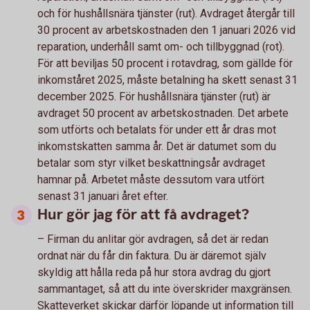
och för hushållsnära tjänster (rut). Avdraget återgår till
30 procent av arbetskostnaden den 1 januari 2026 vid
reparation, underhåll samt om- och tillbyggnad (rot).
För att beviljas 50 procent i rotavdrag, som gällde för
inkomståret 2025, måste betalning ha skett senast 31
december 2025. För hushållsnära tjänster (rut) är
avdraget 50 procent av arbetskostnaden. Det arbete
som utförts och betalats för under ett år dras mot
inkomstskatten samma år. Det är datumet som du
betalar som styr vilket beskattningsår avdraget
hamnar på. Arbetet måste dessutom vara utfört
senast 31 januari året efter.
Hur gör jag för att få avdraget?
– Firman du anlitar gör avdragen, så det är redan
ordnat när du får din faktura. Du är däremot själv
skyldig att hålla reda på hur stora avdrag du gjort
sammantaget, så att du inte överskrider maxgränsen.
Skatteverket skickar därför löpande ut information till