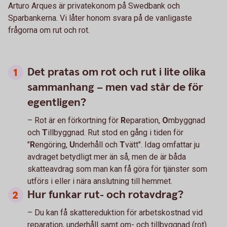
Arturo Arques är privatekonom på Swedbank och
Sparbankerna. Vi låter honom svara på de vanligaste
frågorna om rut och rot.
Det pratas om rot och rut i lite olika
sammanhang – men vad står de för
egentligen?
– Rot är en förkortning för
R
eparation,
O
mbyggnad
och
T
illbyggnad. Rut stod en gång i tiden för
"
R
engöring,
U
nderhåll och
T
vätt". Idag omfattar ju
avdraget betydligt mer än så, men de är båda
skatteavdrag som man kan få göra för tjänster som
utförs i eller i nära anslutning till hemmet.
Hur funkar rut- och rotavdrag?
– Du kan få skattereduktion för arbetskostnad vid
reparation, underhåll samt om- och tillbyggnad (rot)