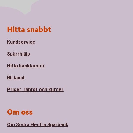
Sidfot
Hitta snabbt
Kundservice
Spärrhjälp
Hitta bankkontor
Bli kund
Priser, räntor och kurser
Om oss
Om Södra Hestra Sparbank