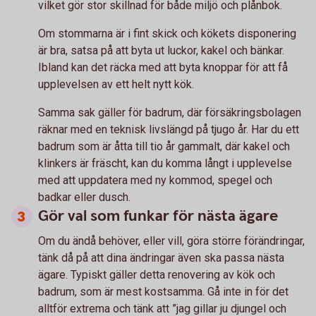
vilket gör stor skillnad för både miljö och plånbok.
Om stommarna är i fint skick och kökets disponering
är bra, satsa på att byta ut luckor, kakel och bänkar.
Ibland kan det räcka med att byta knoppar för att få
upplevelsen av ett helt nytt kök.
Samma sak gäller för badrum, där försäkringsbolagen
räknar med en teknisk livslängd på tjugo år. Har du ett
badrum som är åtta till tio år gammalt, där kakel och
klinkers är fräscht, kan du komma långt i upplevelse
med att uppdatera med ny kommod, spegel och
badkar eller dusch.
Gör val som funkar för nästa ägare
Om du ändå behöver, eller vill, göra större förändringar,
tänk då på att dina ändringar även ska passa nästa
ägare. Typiskt gäller detta renovering av kök och
badrum, som är mest kostsamma. Gå inte in för det
alltför extrema och tänk att ”jag gillar ju djungel och