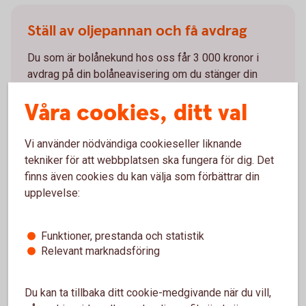
Ställ av oljepannan och få avdrag
Du som är bolånekund hos oss får 3 000 kronor i
avdrag på din bolåneavisering om du stänger din
oljepanna och gör en ny energideklaration.
Våra cookies, ditt val
Ställ av
oljepannan
Vi använder nödvändiga cookieseller liknande
tekniker för att webbplatsen ska fungera för dig. Det
finns även cookies du kan välja som förbättrar din
upplevelse:
Fler tips för en hållbar renovering
Funktioner, prestanda och statistik
Relevant marknadsföring
Välj material med låg inverkan på
miljö
Du kan ta tillbaka ditt cookie-medgivande när du vill,