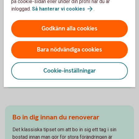
på cookie-sidan eller under din profil när du är
Tänk material som går att återanvända eller gör så
inloggad.
Så hanterar vi
cookies
.
liten inverkan på miljön som möjligt. Idag finns
många miljövänliga färger, ekotapeter och andra
miljövänliga byggmaterial, och också specialiserade
Godkänn alla cookies
byggnadsvårdsbutiker med bra expertis.
Om du river ut material eller möbler, försök att
Bara nödvändiga cookies
skänka bort, sälja av eller ta till återvinningscentral
så att så mycket som möjligt av materialet kan
återanvändas. Använder du leverantörer, kolla då upp
Cookie-inställningar
deras miljöarbete och vad de använder för material.
Bo in dig innan du renoverar
Det klassiska tipset om att bo in sig ett tag i sin
bostad innan man gör för stora förändringen är