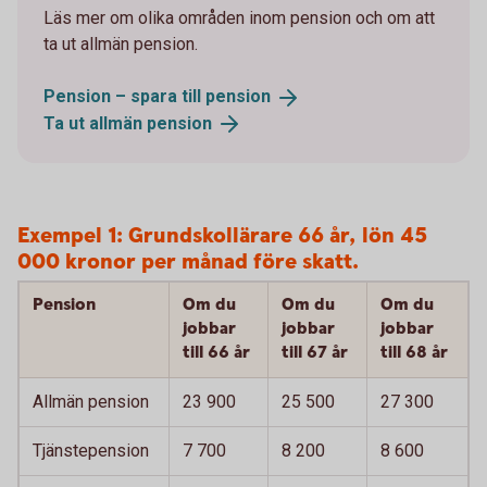
Läs mer om olika områden inom pension och om att
ta ut allmän pension.
Pension – spara till
pension
Ta ut allmän
pension
Exempel 1: Grundskollärare 66 år, lön 45
000 kronor per månad före skatt.
Pension
Om du
Om du
Om du
jobbar
jobbar
jobbar
till 66 år
till 67 år
till 68 år
Allmän pension
23 900
25 500
27 300
Tjänstepension
7 700
8 200
8 600