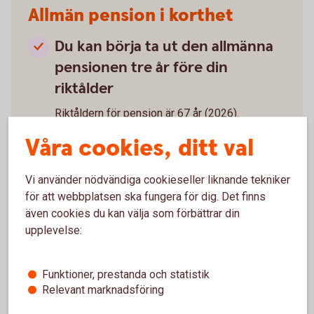
Allmän pension i korthet
Du kan börja ta ut den allmänna
pensionen tre år före din
riktålder
Riktåldern för pension är 67 år (2026).
Våra cookies, ditt val
Pensionsålder – när kan jag gå i
pension?
Den är flexibel
Vi använder nödvändiga cookieseller liknande tekniker
för att webbplatsen ska fungera för dig. Det finns
Även om du börjar ta ut den kan du ändra och
även cookies du kan välja som förbättrar din
stoppa utbetalning.
upplevelse:
Du behöver inte ta ut hela
pensionen på en gång
Funktioner, prestanda och statistik
Välj att ta ut 25, 50, 75 eller 100 procent.
Relevant marknadsföring
Du kan fortsätta jobba heltid och