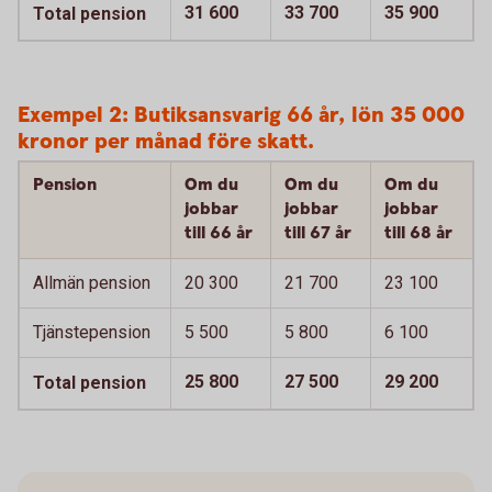
31 600
33 700
35 900
Total pension
Exempel 2: Butiksansvarig 66 år, lön 35 000
kronor per månad före skatt.
Pension
Om du
Om du
Om du
jobbar
jobbar
jobbar
till 66 år
till 67 år
till 68 år
Allmän pension
20 300
21 700
23 100
Tjänstepension
5 500
5 800
6 100
25 800
27 500
29 200
Total pension