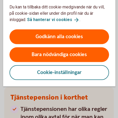
ta ut hela din pension samtidigt
Du kan ta tillbaka ditt cookie-medgivande när du vill,
Då fortsätter det sättas av pengar till din
på cookie-sidan eller under din profil när du är
pension.
inloggad.
Så hanterar vi
cookies
.
Den allmänna pensionen betalas
ut så länge du lever
Godkänn alla cookies
Allmän pension från
staten
Bara nödvändiga cookies
Cookie-inställningar
Tjänstepension i korthet
Tjänstepensionen har olika regler
inom olika avtal för när man kan