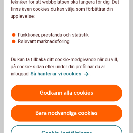
tekniker för att webbplatsen ska fungera för dig. Det
finns även cookies du kan välja som förbättrar din
upplevelse:
Funktioner, prestanda och statistik
Få hjälp med
Relevant marknadsföring
flytt av pension
Du kan ta tillbaka ditt cookie-medgivande när du vill,
på cookie-sidan eller under din profil när du är
inloggad.
Så hanterar vi
cookies
.
Hjälp att flytta tjänstepension
Godkänn alla cookies
Vill du samla din pension hos oss och få en bättre
överblick? Vi kan inte flytta din tjänstepension åt dig,
Bara nödvändiga cookies
men hjälper gärna till med det. Välkommen att
kontakta oss på telefon eller besöka ett bankkontor.