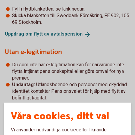
Fyll i flyttblanketten, se länk nedan.
Skicka blanketten till Swedbank Försäkring, FE 902, 105
69 Stockholm.
Uppdrag om flytt av
avtalspension
Utan e-legitimation
Du som inte har e-legitimation kan för närvarande inte
flytta intjänat pensionskapital eller göra omval för nya
premier.
Undantag:
Utlandsboende och personer med skyddad
identitet kontaktar Pensionsvalet för hjälp med flytt av
befintligt kapital.
Våra cookies, ditt val
Södra Hestra Sparbanks erbjudande
Swedbanks entrélösning inom PA 16
(pdf)
Vi använder nödvändiga cookieseller liknande