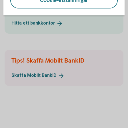
Cookie-inställningar
Ring 0771-22 11 22 så hjälper vi dig flytta
tjänstepensionen
Hitta ett
bankkontor
Tips! Skaffa Mobilt BankID
Skaffa Mobilt
BankID