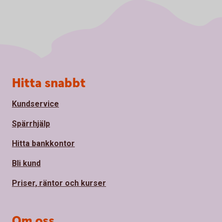
Sidfot
Hitta snabbt
Kundservice
Spärrhjälp
Hitta bankkontor
Bli kund
Priser, räntor och kurser
Om oss