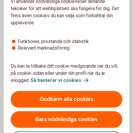
Vi använder nödvändiga cookieseller liknande
depåavgift.
tekniker för att webbplatsen ska fungera för dig. Det
finns även cookies du kan välja som förbättrar din
Värdepapperstjänst
ISK
upplevelse:
Funktioner, prestanda och statistik
Relevant marknadsföring
Sparkonton för skogsägare
Du kan ta tillbaka ditt cookie-medgivande när du vill,
Skogskonto
på cookie-sidan eller under din profil när du är
inloggad.
Så hanterar vi
cookies
.
Aktuell ränta Skogskonto
1,80 %
Godkänn alla cookies
Minsta insättning
Bara nödvändiga cookies
5 000 kr