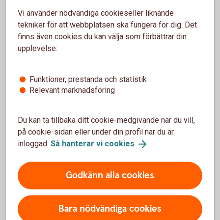
Vi använder nödvändiga cookieseller liknande
Skaffa e-sparkonto till
tekniker för att webbplatsen ska fungera för dig. Det
ungdomar
finns även cookies du kan välja som förbättrar din
upplevelse:
Du öppnar enkelt e-sparkonto till ditt barn i
internetbanken eller appen.
Funktioner, prestanda och statistik
Relevant marknadsföring
Du kan ta tillbaka ditt cookie-medgivande när du vill,
på cookie-sidan eller under din profil när du är
Sparkonton
inloggad.
Så hanterar vi
cookies
.
Fasträntekonto
Godkänn alla cookies
e-sparkonto
Bara nödvändiga cookies