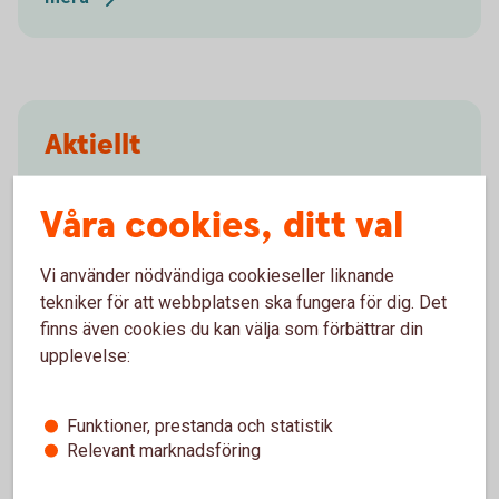
Aktiellt
Dagliga bolagsanalyser, börskommentarer,
Våra cookies, ditt val
aktierekommendationer, förvaltarkommentarer och
tips runt pension och privatekonomi.
Vi använder nödvändiga cookieseller liknande
Aktiellt
(swedbank-aktiellt.se)
tekniker för att webbplatsen ska fungera för dig. Det
finns även cookies du kan välja som förbättrar din
upplevelse:
Klimatranking
Funktioner, prestanda och statistik
Relevant marknadsföring
Frågor och
svar
Climetrics
bolagsranking