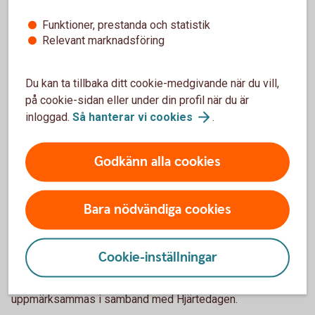
Funktioner, prestanda och statistik
Relevant marknadsföring
Du kan ta tillbaka ditt cookie-medgivande när du vill,
på cookie-sidan eller under din profil när du är
inloggad.
Så hanterar vi
cookies
.
Godkänn alla cookies
Two kids walking to soccer practice
Ditt sparande gör skillnad
Bara nödvändiga cookies
Ditt sparande i Humanfonden bidrar till att ideella
organisationer kan göra verklig skillnad i sitt arbete. Varje år
Cookie-inställningar
sammanställs spararnas bidrag och delas ut till de ideella
organisationerna som fonden stödjer. Resultatet
uppmärksammas i samband med Hjärtedagen.