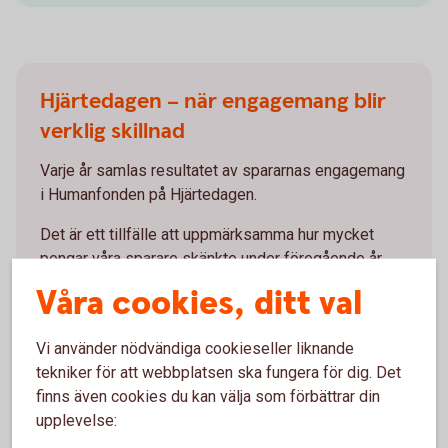
Hjärtedagen – när engagemang blir
verklig skillnad
Varje år samlas resultatet av spararnas engagemang
i Humanfonden på Hjärtedagen.
Det är ett tillfälle att uppmärksamma hur mycket
pengar våra sparare skänkte under föregående år.
Tillsammans gör bidragen verklig skillnad. Genom
Våra cookies, ditt val
långsiktigt sparande kan stöd gå till organisationer
som arbetar för hälsa, barn och unga, miljö,
Vi använder nödvändiga cookieseller liknande
mänskliga rättigheter och humanitära insatser.
tekniker för att webbplatsen ska fungera för dig. Det
finns även cookies du kan välja som förbättrar din
Hjärtedagen
2026
upplevelse: