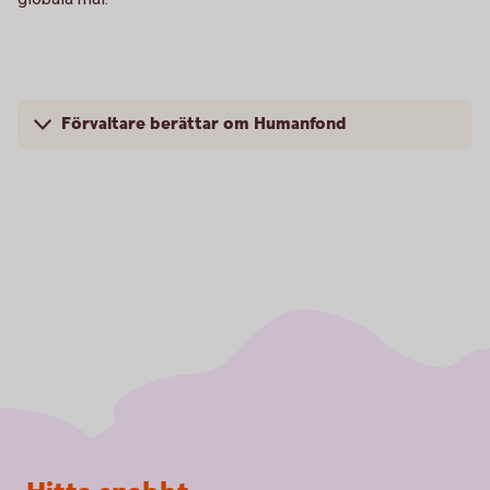
Förvaltare berättar om Humanfond
Sidfot