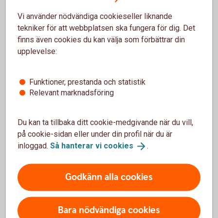
Vi använder nödvändiga cookieseller liknande
Barncancerfonden arbetar för att bekämpa
tekniker för att webbplatsen ska fungera för dig. Det
barncancer och se till att drabbade och deras
finns även cookies du kan välja som förbättrar din
familjer får den vård och stöd de behöver.
upplevelse:
Barncancerfonden
Funktioner, prestanda och statistik
Relevant marknadsföring
Du kan ta tillbaka ditt cookie-medgivande när du vill,
SOS Barnbyar
på cookie-sidan eller under din profil när du är
3 396 317 kr
inloggad.
Så hanterar vi
cookies
.
SOS Barnbyar arbetar med långsiktiga insatser för
Godkänn alla cookies
att inte ett enda barn ska behöva växa upp ensamt.
SOS
Barnbyar
Bara nödvändiga cookies