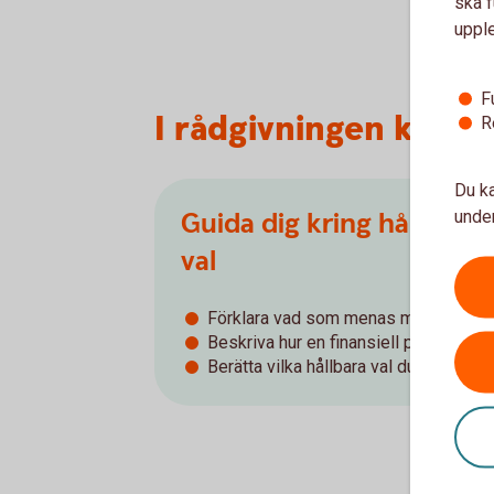
ska f
uppl
F
I rådgivningen komme
R
Du ka
Guida dig kring hållbarh
under
val
Förklara vad som menas med hållbar
Beskriva hur en finansiell produkt kan
Berätta vilka hållbara val du kan göra