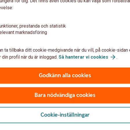
ungera för dig. Det finns även cookies du kan välja som förbättra
evelse:
unktioner, prestanda och statistik
r vi att:
elevant marknadsföring
n ta tillbaka ditt cookie-medgivande när du vill, på cookie-sidan 
et och hållbara
Ta in önskemål 
 din profil när du är inloggad.
Så hanterar vi
cookies
.
kring våra prod
Godkänn alla cookies
het, ESG
Fråga vad du har för öns
 vara hållbar
sparande
Bara nödvändiga cookies
Förklara hur de produkt
Dokumentera dina hållb
rekommendation möter
Cookie-inställningar