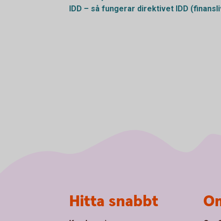
IDD – så fungerar direktivet IDD
(finansl
Sidfot
Hitta snabbt
Om