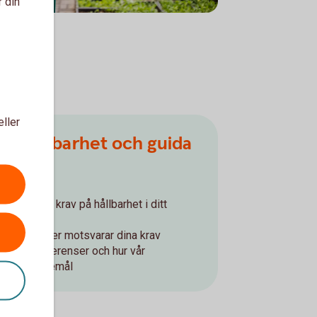
r din
eller
om hållbarhet och guida
ukter
kemål och krav på hållbarhet i ditt
er vi erbjuder motsvarar dina krav
arhetspreferenser och hur vår
 dina önskemål