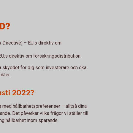
DD?
 Directive) – EU:s direktiv om
EU:s direktiv om försäkringsdistribution.
rka skyddet för dig som investerare och öka
ukter.
usti 2022?
 med hållbarhetspreferenser – alltså dina
nde. Det påverkar vilka frågor vi ställer till
ing hållbarhet inom sparande.