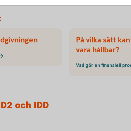
t
ådgivningen
På vilka sätt kan
vara hållbar?
Vad gör en finansiell pr
ID2 och IDD