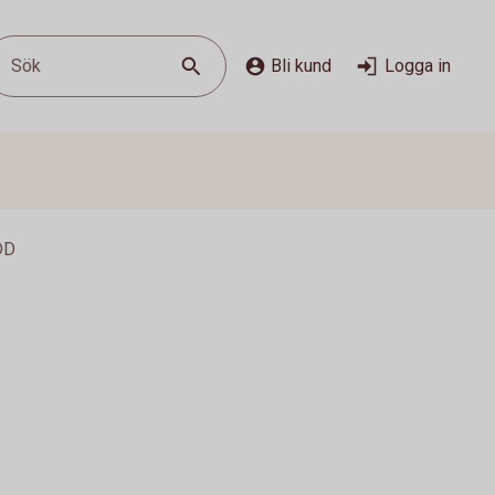
Sök
Bli kund
Logga in
DD