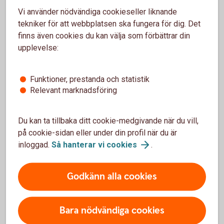
Vi använder nödvändiga cookieseller liknande
tekniker för att webbplatsen ska fungera för dig. Det
finns även cookies du kan välja som förbättrar din
Prislistor
upplevelse:
Spar- och
placeringstjänster
Funktioner, prestanda och statistik
Pensions- och
försäkringstjänster
Relevant marknadsföring
Du kan ta tillbaka ditt cookie-medgivande när du vill,
på cookie-sidan eller under din profil när du är
Kontakta oss
inloggad.
Så hanterar vi
cookies
.
Kundservice för
privatpersoner
Godkänn alla cookies
Bara nödvändiga cookies