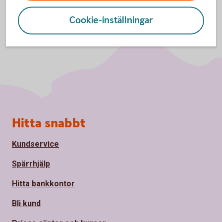
Cookie-inställningar
Sidfot
Hitta snabbt
Kundservice
Spärrhjälp
Hitta bankkontor
Bli kund