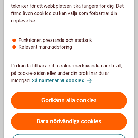
möjligt, normalt under påföljande handelsdag.
tekniker för att webbplatsen ska fungera för dig. Det
finns även cookies du kan välja som förbättrar din
upplevelse:
För- och nackdelar med Bull &
Bear
Funktioner, prestanda och statistik
Relevant marknadsföring
Fördelar
Du kan ta tillbaka ditt cookie-medgivande när du vill,
på cookie-sidan eller under din profil när du är
Möjlighet till högre avkastning än underliggande
inloggad.
Så hanterar vi
cookies
.
tillgångs uppgång i och med en hävstång.
Handlas direkt på börsen med köp- och säljkurser i
realtid.
Godkänn alla cookies
God flexibilitet med olika hävstång, välj den som passar
dig bäst.
Bara nödvändiga cookies
Nackdelar