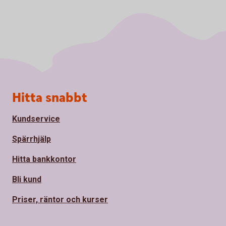
Sidfot
Hitta snabbt
Kundservice
Spärrhjälp
Hitta bankkontor
Bli kund
Priser, räntor och kurser