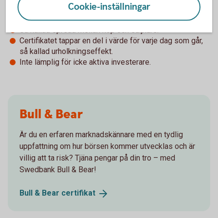
Cookie-inställningar
Betydligt högre risk jämfört med en direktinvestering i
underliggande tillgång.
Så kallad spread mellan köp och säljkurs.
Certifikatet tappar en del i värde för varje dag som går,
så kallad urholkningseffekt.
Inte lämplig för icke aktiva investerare.
Bull & Bear
Är du en erfaren marknadskännare med en tydlig
uppfattning om hur börsen kommer utvecklas och är
villig att ta risk? Tjäna pengar på din tro – med
Swedbank Bull & Bear!
Bull & Bear
certifikat