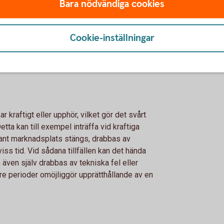
 inte kan fullfölja sina betal­ningsåtaganden
Bara nödvändiga cookies
rare riskera att förlora delar av eller hela
n underlig­gande marknaden utvecklats under
Cookie-inställningar
å Swedbank är att titta på bankens kreditbetyg
or-relations/debt-investor/rating. En
 den statliga insättningsgarantin.
 kraftigt eller upphör, vilket gör det svårt
Detta kan till exempel inträffa vid kraftiga
vant marknadsplats stängs, drabbas av
viss tid. Vid sådana tillfällen kan det hända
 även själv drabbas av tekniska fel eller
re perioder omöjliggör upprätthållande av en