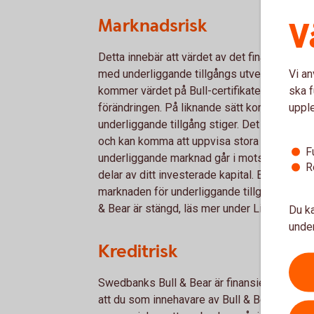
Marknadsrisk
V
Detta innebär att värdet av det finansiella i
Vi an
med underliggande tillgångs utveckling. Skul
ska f
kommer värdet på Bull-certifikatet att sjun
uppl
förändringen. På liknande sätt kommer Bear-ce
underliggande tillgång stiger. Det bör poäng
och kan komma att uppvisa stora prisrörelse
F
underliggande marknad går i motsatt riktning ti
R
delar av ditt investerade kapital. En särski
marknaden för underliggande tillgång är öp
& Bear är stängd, läs mer under Likviditetsr
Du ka
under
Kreditrisk
Swedbanks Bull & Bear är finansiella instru
att du som innehavare av Bull & Bears har e