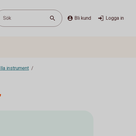
Sök
Bli kund
Logga in
lla instrument
r