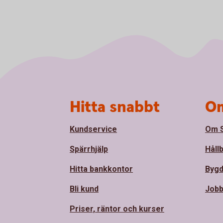
Sidfot
Hitta snabbt
Om
Kundservice
Om S
Spärrhjälp
Håll
Hitta bankkontor
Bygd
Bli kund
Jobb
Priser, räntor och kurser