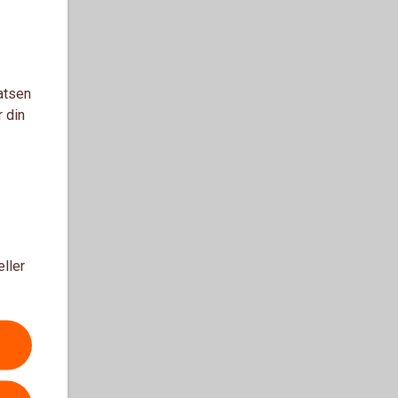
atsen
r din
eller