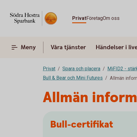
Privat
Företag
Om oss
Meny
Våra tjänster
Händelser i liv
Privat
Spara och placera
MiFID2 - stä
Bull & Bear och Mini Futures
Allmän infor
Allmän inform
Bull-certifikat