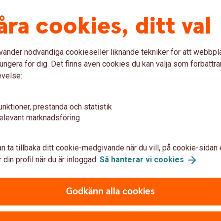
åra cookies, ditt val
nstrumentet bland annat kommer att variera
vänder nödvändiga cookieseller liknande tekniker för att webbpl
le underliggande tillgång sjunka i värde
ungera för dig. Det finns även cookies du kan välja som förbättra
ka med hävstången gånger dagliga
evelse:
rtifikatet att falla i värde om
teras att Bull & Bear är hävstångsprodukter
r, såväl positiva som negativa. Om
unktioner, prestanda och statistik
ll din tro riskerar du att förlora hela eller
elevant marknadsföring
ld marknadsrisk uppstår dessutom när
pen för handel men marknadsplatsen för Bull
isk nedan.
n ta tillbaka ditt cookie-medgivande när du vill, på cookie-sidan 
 din profil när du är inloggad.
Så hanterar vi
cookies
.
Godkänn alla cookies
­ment emitterade av Swedbank. Det betyder
n kreditrisk på Swedbank. Med kreditrisk