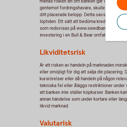
menas risken att om banken går i konkurs och
gentemot fordringshavare, skulle du som place
ditt placerade belopp. Detta oavsett hur de
löptiden. Ett sätt att bedöma kreditrisken p
som redovisas på www.swed­bank.com/invest
investering i en Bull & Bear omfattas inte av
Likviditetsrisk
Är att risken av handeln på marknaden minskar
eller omöjligt för dig att sälja din placering. 
kursrörelser eller då handeln på någon rele
tekniska fel eller åläggs restriktioner under 
att banken inte ställer köpkurser. Banken kan
annan händelse som under kortare eller läng
likvid marknad.
Valutarisk