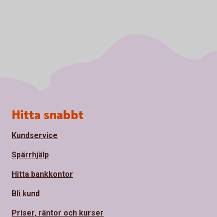
Sidfot
Hitta snabbt
Kundservice
Spärrhjälp
Hitta bankkontor
Bli kund
Priser, räntor och kurser