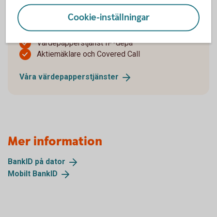
Värdepapperstjänst Bas
Cookie-inställningar
Värdepapperstjänst ISK
Värdepapperstjänst Kapitalspar depå
Värdepapperstjänst IP-depå
Aktiemäklare och Covered Call
Våra
värdepapperstjänster
Mer information
BankID på
dator
Mobilt
BankID