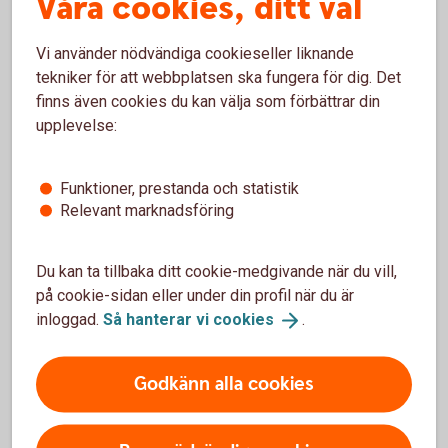
Våra cookies, ditt val
Gäller från 25 juni 2024
Vi använder nödvändiga cookieseller liknande
tekniker för att webbplatsen ska fungera för dig. Det
Villkor Aktie- och Fondkonto
finns även cookies du kan välja som förbättrar din
upplevelse:
ISK
Funktioner, prestanda och statistik
Relevant marknadsföring
Gäller från 24 juni 2024
Villkor Investeringssparkonto (ISK)
Du kan ta tillbaka ditt cookie-medgivande när du vill,
Villkor för Investeringssparkonto (ISK) Fond (pdf)
på cookie-sidan eller under din profil när du är
Villkor Aktie- och Fondkonto (pdf)
inloggad.
Så hanterar vi
cookies
.
Godkänn alla cookies
IPS