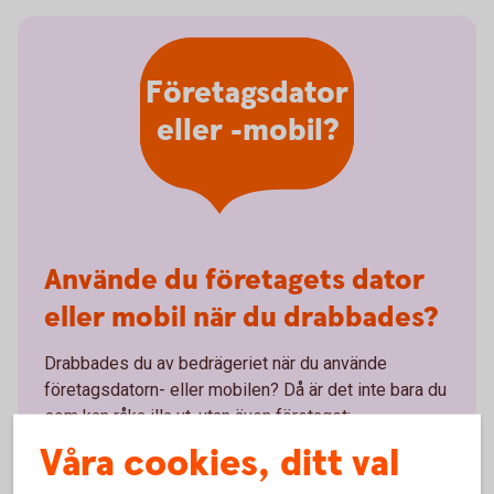
Företagsdator
eller -mobil?
Använde du företagets dator
eller mobil när du drabbades?
Drabbades du av bedrägeriet när du använde
företagsdatorn- eller mobilen? Då är det inte bara du
som kan råka illa ut, utan även företaget:
Våra cookies, ditt val
Företaget kan drabbas ekonomiskt.
Datorn eller telefonen kan bli förstörd eller låst.