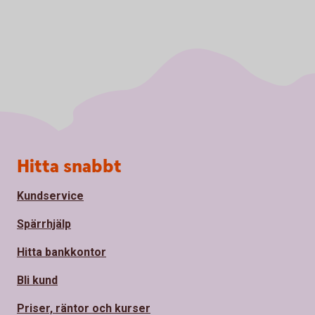
Sidfot
Hitta snabbt
Kundservice
Spärrhjälp
Hitta bankkontor
Bli kund
Priser, räntor och kurser