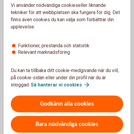
Känslig företagsinformation kan gå förlorad.
Vi använder nödvändiga cookieseller liknande
tekniker för att webbplatsen ska fungera för dig. Det
Tänk på att:
finns även cookies du kan välja som förbättrar din
upplevelse:
Kontakta banken omgående om pengar försvunnit.
Meddela din arbetsgivare så att denne kan
genomföra de åtgärder som behövs.
Funktioner, prestanda och statistik
Alltid polisanmäla!
Relevant marknadsföring
Du kan ta tillbaka ditt cookie-medgivande när du vill,
på cookie-sidan eller under din profil när du är
inloggad.
Så hanterar vi
cookies
.
Tips!
Godkänn alla cookies
Skydda dig mot bedragare
Bara nödvändiga cookies
För att undvika bedrägerier är det viktigt att aldrig