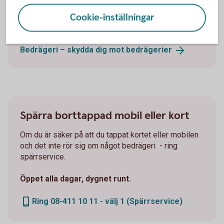
lämna ut kortnummer, koder eller liknande. Läs mer
om vanliga bedrägerier och hur du kan skydda dig
Cookie-inställningar
mot dem.
Bedrägeri – skydda dig mot
bedrägerier
Spärra borttappad mobil eller kort
Om du är säker på att du tappat kortet eller mobilen
och det inte rör sig om något bedrägeri - ring
spärrservice.
Öppet alla dagar, dygnet runt.
Ring 08-411 10 11 - välj 1 (Spärrservice)