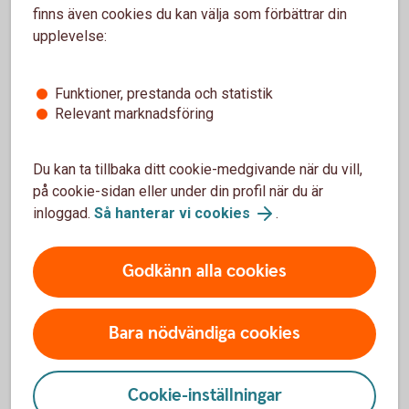
överföringar
finns även cookies du kan välja som förbättrar din
Slå av/på ditt kort för internetköp och
upplevelse:
automatuttag
Så ändrar du säkerhetsinställningar efter dina
Funktioner, prestanda och statistik
behov
Relevant marknadsföring
Du kan ta tillbaka ditt cookie-medgivande när du vill,
på cookie-sidan eller under din profil när du är
inloggad.
Så hanterar vi cookies
.
Frågor och svar om säkerhet
Godkänn alla cookies
Hur hanterar banken mina personuppgifter?
Vad innebär banksekretess?
Bara nödvändiga cookies
Vad har banken för ansvar när jag använder
Cookie-inställningar
internetbanken eller någon av apparna?