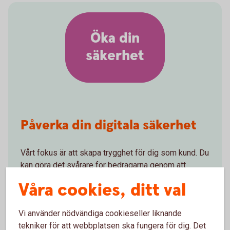
Öka din
säkerhet
Påverka din digitala säkerhet
Vårt fokus är att skapa trygghet för dig som kund. Du
kan göra det svårare för bedragarna genom att
anpassa våra produkter efter dina behov.
Våra cookies, ditt val
Bestäm egna beloppsgränser för överföringar
och Swish
Vi använder nödvändiga cookieseller liknande
Skaffa Sparkonto Plus med fördröjning vid
tekniker för att webbplatsen ska fungera för dig. Det