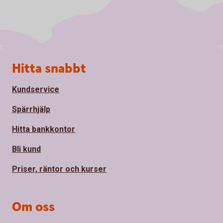
Sidfot
Hitta snabbt
Kundservice
Spärrhjälp
Hitta bankkontor
Bli kund
Priser, räntor och kurser
Om oss