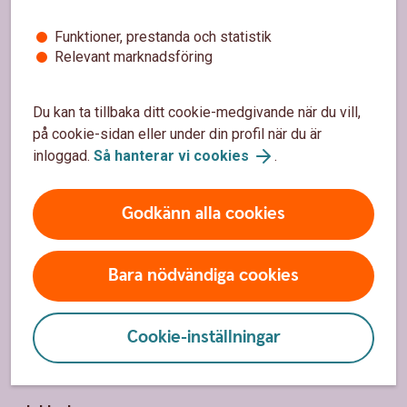
Sidfot
Hitta snabbt
Funktioner, prestanda och statistik
Kundservice
Relevant marknadsföring
Spärrhjälp
Du kan ta tillbaka ditt cookie-medgivande när du vill,
Hitta bankkontor
på cookie-sidan eller under din profil när du är
inloggad.
Så hanterar vi cookies
.
Bli kund
Priser, räntor och kurser
Godkänn alla cookies
Om oss
Bara nödvändiga cookies
Om Södra Hestra Sparbank
Cookie-inställningar
Hållbarhet
Bygdens Bank och Sponsring