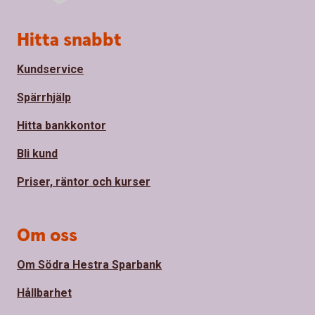
Sidfot
Hitta snabbt
Kundservice
Spärrhjälp
Hitta bankkontor
Bli kund
Priser, räntor och kurser
Om oss
Om Södra Hestra Sparbank
Hållbarhet