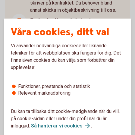
skriver på kontraktet. Du behöver bland
annat skicka in objektbeskrivning till oss.
Boka bolånerådgivning
Våra cookies, ditt val
Som ny bostadsägare är det mycket att ta
ställning till. Boka gärna en bolånerådgivning
Vi använder nödvändiga cookieseller liknande
med oss så går vi igenom allt du behöver
tekniker för att webbplatsen ska fungera för dig. Det
tänka på kring din nya bostad som till
finns även cookies du kan välja som förbättrar din
exempel kreditupplägg, försäkringar och
upplevelse:
sparande.
Glöm inte juridiken
Funktioner, prestanda och statistik
Relevant marknadsföring
Köper du bostad tillsammans? Glöm inte
juridiken. Vi kan hjälpa dig med avtal som
Du kan ta tillbaka ditt cookie-medgivande när du vill,
reglerar ägande, ekonomiskt ansvar och hur
på cookie-sidan eller under din profil när du är
eventuell vinst eller förlust delas vid
inloggad.
Så hanterar vi
cookies
.
försäljning.
Familjejuridik