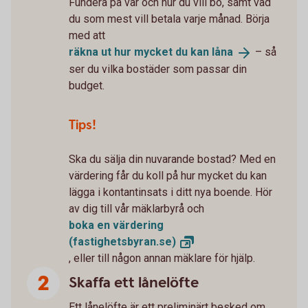
Fundera på var och hur du vill bo, samt vad
du som mest vill betala varje månad. Börja
med att
räkna ut hur mycket du kan
låna
– så
ser du vilka bostäder som passar din
budget.
Tips!
Ska du sälja din nuvarande bostad? Med en
värdering får du koll på hur mycket du kan
lägga i kontantinsats i ditt nya boende. Hör
av dig till vår mäklarbyrå och
boka en värdering
(fastighetsbyran.se)
, eller till någon annan mäklare för hjälp.
Skaffa ett lånelöfte
Ett lånelöfte är ett preliminärt besked om