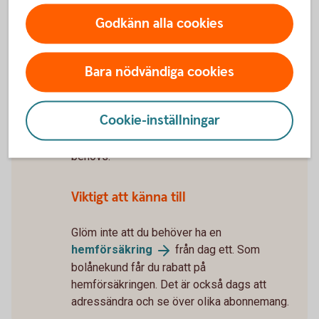
5 tips när du flyttar
ihop
Godkänn alla cookies
Tillträde
Snart får du nycklarna till ditt nya hem.
Bara nödvändiga cookies
Mäklaren bokar tid för tillträdet. För att
tillträdet inte ska bli försenat – skicka
tillbaka lånehandlingarna så snart du kan. Du
Cookie-inställningar
får dem cirka 10 dagar innan tillträdet. Vi
ansöker om pantbrev och lagfart om det
behövs.
Viktigt att känna till
Glöm inte att du behöver ha en
hemförsäkring
från dag ett. Som
bolånekund får du rabatt på
hemförsäkringen. Det är också dags att
adressändra och se över olika abonnemang.