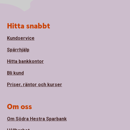
Sidfot
Hitta snabbt
Kundservice
Spärrhjälp
Hitta bankkontor
Bli kund
Priser, räntor och kurser
Om oss
Om Södra Hestra Sparbank