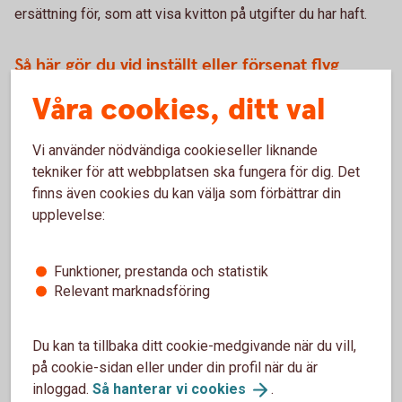
ersättning för, som att visa kvitton på utgifter du har haft.
Så här gör du vid inställt eller försenat flyg
Våra cookies, ditt val
För att kunna få ersättning måste felet ligga hos
flygbolaget – dit räknas till exempel inte saker som oväder,
strejk eller andra oförutsedda händelser. Samma
Vi använder nödvändiga cookieseller liknande
tillvägagångssätt gäller som vid försenat bagage. Har du
tekniker för att webbplatsen ska fungera för dig. Det
tagit en kompletterande försäkring med ditt kort kan du
finns även cookies du kan välja som förbättrar din
även ansöka om ersättning under
upplevelse:
personförsäkring/ankomstförsäkring. Se villkor för
respektive bankkorts kompletterande villkor.
Funktioner, prestanda och statistik
Ett sista råd inför resan är att alltid packa det mest
Relevant marknadsföring
nödvändiga i handbagaget så du klarar dig om du skulle stå
utan ditt incheckade bagage. En tandborste kan vara guld
Du kan ta tillbaka ditt cookie-medgivande när du vill,
värd efter att du har rest långt och sen sett bagagebandet
på cookie-sidan eller under din profil när du är
gå tomt i flera varv.
inloggad.
Så hanterar vi
cookies
.