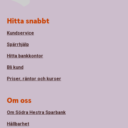
Sidfot
Hitta snabbt
Kundservice
Spärrhjälp
Hitta bankkontor
Bli kund
Priser, räntor och kurser
Om oss
Om Södra Hestra Sparbank
Hållbarhet