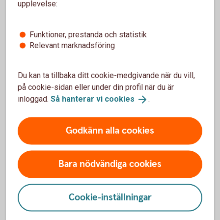
Fondtyper - lär dig mer om olika typer av
fonder
upplevelse:
Fonder - börja
fondspara
Funktioner, prestanda och statistik
Relevant marknadsföring
Fondtyper
Du kan ta tillbaka ditt cookie-medgivande när du vill,
på cookie-sidan eller under din profil när du är
inloggad.
Så hanterar vi
cookies
.
Aktivt förvaltade fonder
Indexfonder och indexnära fonder
Godkänn alla cookies
Räntefonder
Bara nödvändiga cookies
Aktiefonder
Cookie-inställningar
Blandfonder