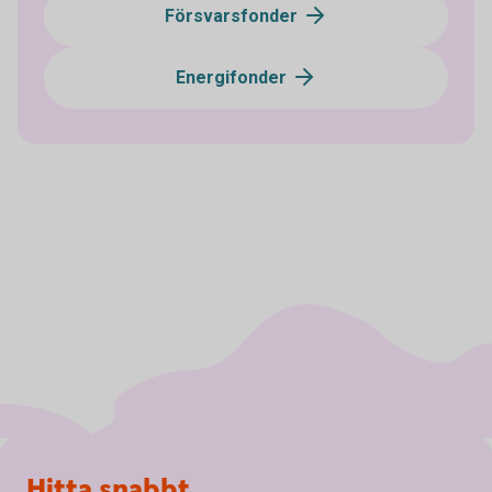
Försvarsfonder
Energifonder
Sidfot
Hitta snabbt