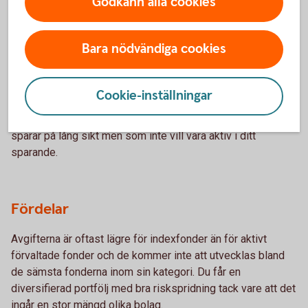
Godkänn alla cookies
– för vem och varför?
Bara nödvändiga cookies
Vem passar de?
Indexfonder och indexnära fonder passar för både nya och
Cookie-inställningar
erfarna investerare som vill ha ett enkelt, långsiktigt och
kostnadseffektivt sparande. De är idealiska för dig som
sparar på lång sikt men som inte vill vara aktiv i ditt
sparande.
Fördelar
Avgifterna är oftast lägre för indexfonder än för aktivt
förvaltade fonder och de kommer inte att utvecklas bland
de sämsta fonderna inom sin kategori. Du får en
diversifierad portfölj med bra riskspridning tack vare att det
ingår en stor mängd olika bolag.