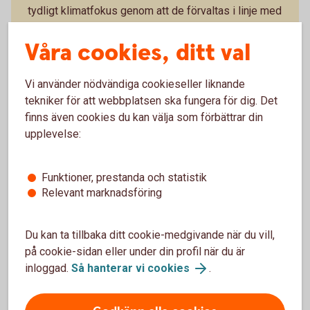
tydligt klimatfokus genom att de förvaltas i linje med
Parisavtalet, vilket bland annat innebär att bolag med
Våra cookies, ditt val
låga utsläpp av växthusgaser premieras. Det finns
sex olika fonder med olika inriktningar.
Vi använder nödvändiga cookieseller liknande
Access Edge USA
tekniker för att webbplatsen ska fungera för dig. Det
Access Edge Global
finns även cookies du kan välja som förbättrar din
Access Edge Europe
Access Edge Japan
upplevelse:
Access Edge Sweden
Access Edge Emerging Markets
Funktioner, prestanda och statistik
Relevant marknadsföring
Swedbank Robur Access Edge – se utveckling
Du kan ta tillbaka ditt cookie-medgivande när du vill,
på cookie-sidan eller under din profil när du är
inloggad.
Så hanterar vi cookies
.
Indexfonder och indexnära fonder