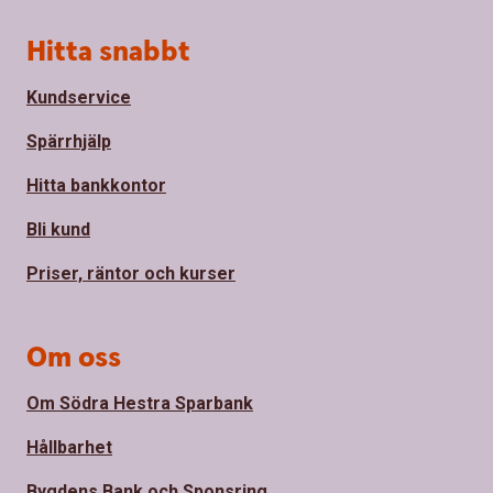
Sidfot
Hitta snabbt
Kundservice
Spärrhjälp
Hitta bankkontor
Bli kund
Priser, räntor och kurser
Om oss
Om Södra Hestra Sparbank
Hållbarhet
Bygdens Bank och Sponsring