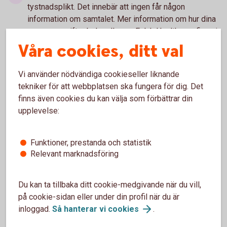
tystnadsplikt. Det innebär att ingen får någon
information om samtalet. Mer information om hur dina
personuppgifter behandlas av Falck Healthcare finns i
integritetspolicyn
(falcksverige.se)
.
Våra cookies, ditt val
Vi använder nödvändiga cookieseller liknande
tekniker för att webbplatsen ska fungera för dig. Det
finns även cookies du kan välja som förbättrar din
upplevelse:
Tjänsten är
kostnadsfri
Funktioner, prestanda och statistik
Relevant marknadsföring
Du kan ta tillbaka ditt cookie-medgivande när du vill,
på cookie-sidan eller under din profil när du är
inloggad.
Så hanterar vi
cookies
.