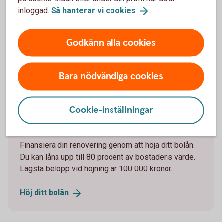
inloggad.
Så hanterar vi
cookies
.
Arturo Arques
Godkänn alla cookies
Privatekonom
Bara nödvändiga cookies
Låna till renovering - höj ditt
Cookie-inställningar
bolån
Finansiera din renovering genom att höja ditt bolån.
Du kan låna upp till 80 procent av bostadens värde.
Lägsta belopp vid höjning är 100 000 kronor.
Höj ditt
bolån