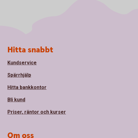
Sidfot
Hitta snabbt
Kundservice
Spärrhjälp
Hitta bankkontor
Bli kund
Priser, räntor och kurser
Om oss