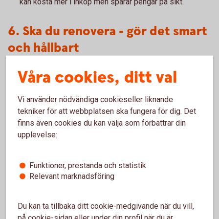
kan kosta mer i inköp men sparar pengar på sikt.
6. Ska du renovera - gör det smart
och hållbart
Att flytta till hus innebär ofta en längtan efter att sätta sin
Våra cookies, ditt val
egen prägel på hemmet. Kanske vill du fräscha upp ytskikt,
bygga om eller energieffektivisera? Innan du sätter igång –
Vi använder nödvändiga cookieseller liknande
fundera på vilka åtgärder som höjer värdet och vilka som
tekniker för att webbplatsen ska fungera för dig. Det
mest handlar om personlig smak. Köket och badrummet är
finns även cookies du kan välja som förbättrar din
exempel på investeringar som ofta lönar sig.
upplevelse:
Funktioner, prestanda och statistik
Relevant marknadsföring
Du kan ta tillbaka ditt cookie-medgivande när du vill,
på cookie-sidan eller under din profil när du är