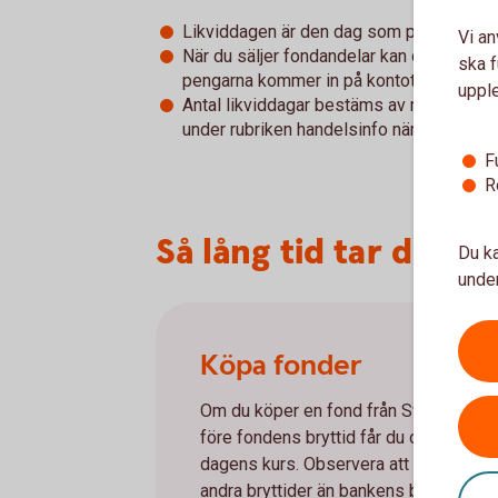
Likviddagen är den dag som pengarna dras
Vi an
När du säljer fondandelar kan det däremot
ska f
pengarna kommer in på kontot, alltså anta
uppl
Antal likviddagar bestäms av respektive 
under rubriken handelsinfo när du klickar 
F
R
Så lång tid tar det n
Du ka
under
Köpa fonder
Om du köper en fond från Swedbank 
före fondens bryttid får du oftast den
dagens kurs. Observera att fonder kan
andra bryttider än bankens bryttid vilk