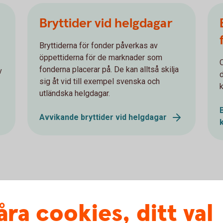
Bryttider vid helgdagar
Bryttiderna för fonder påverkas av
öppettiderna för de marknader som
O
fonderna placerar på. De kan alltså skilja
v
sig åt vid till exempel svenska och
k
utländska helgdagar.
Avvikande bryttider vid helgdagar
ller kommer pengarna till ditt
åra cookies, ditt val