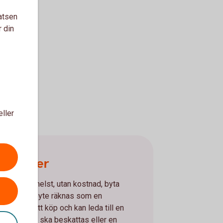
atsen
r din
eller
a fonder
n när som helst, utan kostnad, byta
r. Ett fondbyte räknas som en
ljning och ett köp och kan leda till en
alvinst som ska beskattas eller en