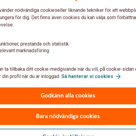
 från ditt konto vid ett fondköp.
vänder nödvändiga cookieseller liknande tekniker för att webbpl
 skilja sig åt mellan olika fonder när
ungera för dig. Det finns även cookies du kan välja som förbättra
let likviddagar.
evelse:
fondbolag. Du hittar information om det
på en fond i fondlistan.
unktioner, prestanda och statistik
elevant marknadsföring
är du köper och säljer fonder
n ta tillbaka ditt cookie-medgivande när du vill, på cookie-sidan 
 din profil när du är inloggad.
Så hanterar vi cookies
.
Godkänn alla cookies
Sälja fonder
Byt
Robur
Om du säljer en fond från Swedbank Robur
Du ka
Bara nödvändiga cookies
före fondens bryttid får du oftast den
fonde
 ha
dagens kurs. Observera att fonder kan ha
försä
et kan
andra bryttider än bankens bryttid vilket kan
kapit