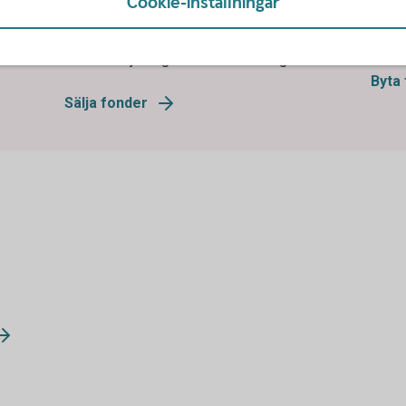
Cookie-inställningar
 Kom
påverka vilken avslutsdag affären får. Hur
kapit
ndköp
lång tid det tar innan pengarna kommer in på
Läs m
kontot skiljer sig mellan olika bolag.
Byta
Sälja fonder