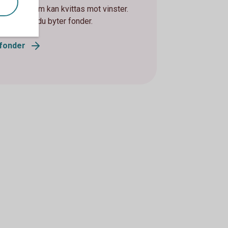
alförlust som kan kvittas mot vinster.
er om hur du byter fonder.
 fonder