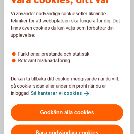
Våra cookies, ditt val
Du hittar alla fonderna, och aktuella kurser, i
Fondlistan.
Vi använder nödvändiga cookieseller liknande
tekniker för att webbplatsen ska fungera för dig. Det
Fondlistan
finns även cookies du kan välja som förbättrar din
Swedbank Robur
(swedbankrobur.se)
upplevelse:
Funktioner, prestanda och statistik
Relevant marknadsföring
Du kan ta tillbaka ditt cookie-medgivande när du vill,
på cookie-sidan eller under din profil när du är
Tips!
inloggad.
Så hanterar vi
cookies
.
Godkänn alla cookies
Hur tänker en fondförvaltare?
Bara nödvändiga cookies