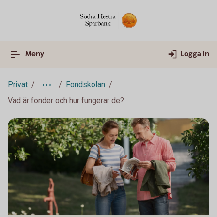
Meny
Logga in
Privat
Fondskolan
Vad är fonder och hur fungerar de?