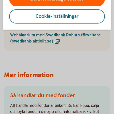
Fondförvaltarna är nyckelpersoner när det gäller att
Cookie-inställningar
få dina fonder att växa och frodas. Ta del av hur
några av våra fondförvaltare tänker.
Webbinarium med Swedbank Roburs förvaltare
(swedbank-aktiellt.se)
Mer information
Så handlar du med fonder
Att handla med fonder är enkelt. Du kan köpa, sälja
och byta fonder i din app eller internetbank - vilket