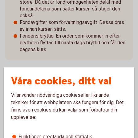
större. Då det är fondförmögenheten delat med
fondandelarna som sätter kursen så stiger den
också.
Fondavgifter som förvaltningsavgift. Dessa dras
av innan kursen sätts.
Fondens bryttid. En order som kommer in efter
bryttiden flyttas till nästa dags bryttid och får den
dagens kurs.
Våra cookies, ditt val
När uppdateras fonder och NAV-
Vi använder nödvändiga cookieseller liknande
kurs?
tekniker för att webbplatsen ska fungera för dig. Det
finns även cookies du kan välja som förbättrar din
Bryttiden kan variera
upplevelse:
Kursen sätts, som vi tidigare beskrivet, en gång per dag.
Funktioner, prestanda och statistik