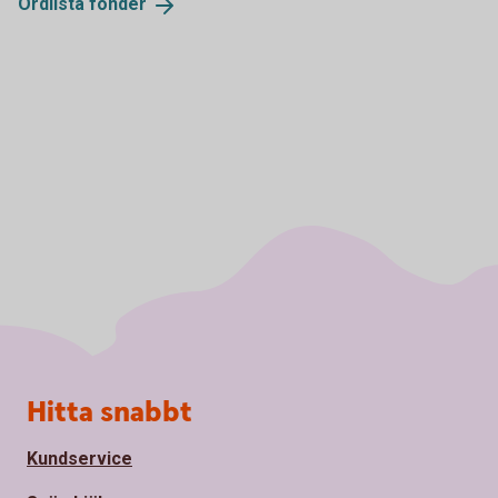
Ordlista
fonder
Sidfot
Hitta snabbt
Kundservice